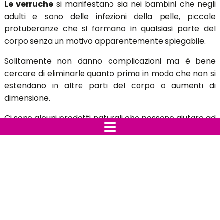
Le verruche
si manifestano sia nei bambini che negli
adulti e sono delle infezioni della pelle, piccole
protuberanze che si formano in qualsiasi parte del
corpo senza un motivo apparentemente spiegabile.
Solitamente non danno complicazioni ma è bene
cercare di eliminarle quanto prima in modo che non si
estendano in altre parti del corpo o aumenti di
dimensione.
Ci sono alcuni prodotti naturali che possono aiutare ad
eliminarle in modo facile e veloce senza danneggiare
la palle.
L’olio di ricino:
questo prodotto naturale da ottimi
risultati, basta ungere la verruca tutte le sere prima di
andare a dormire.
Fichi:
quelli verdi e freschi lasciano un liquido
lattiginoso che si deve usare varie volte durante il