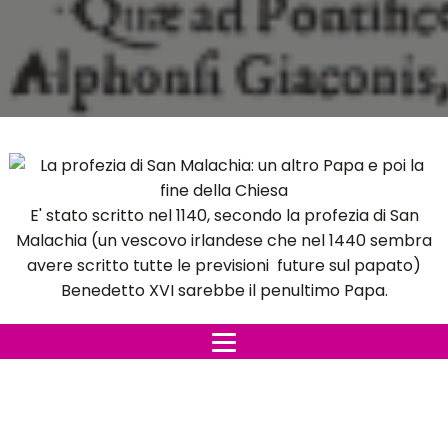
E' stato scritto nel 1140, secondo la profezia di San
Malachia (un vescovo irlandese che nel 1440 sembra
avere scritto tutte le previsioni future sul papato)
Benedetto XVI sarebbe il penultimo Papa.
Le
profezie
raccontano della
storia
della Chiesa
romana a partire da Celestino II fino ad arrivare a
Pietro II, che dovrebbe essere l'ultimo Papa dopo
Ratzinger. Il prossimo Papa dovrebbe essere destinato
ad un duro periodo di guerre, quelle che