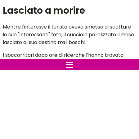
Lasciato a morire
Mentre l'interesse il turista aveva smesso di scattare
le sue "interessanti" foto, il cucciolo paralizzato rimase
lasciato al suo destino tra i boschi.
I soccorritori dopo ore di ricerche l'hanno trovato
legato in un capannone abbandonato, da dove è stato
immediatamente trasportato dal veterinario speciale
Karen Dallakyan, che ha fatto del suo meglio per
salvare il piccolo leone.