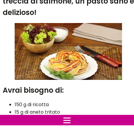
treccia al salmone, un pasto sano e
delizioso!
Avrai bisogno di:
150 g di ricotta
15 g di aneto tritato
50 ml di panna
1 porzione di impasto per pizza