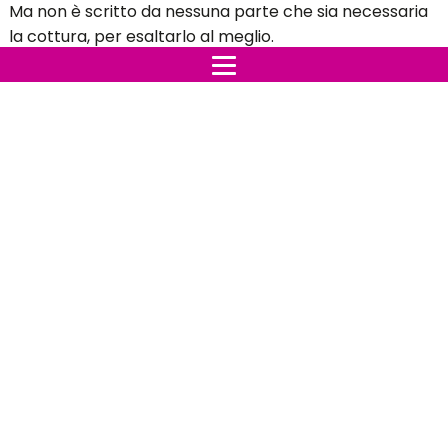
Ma non è scritto da nessuna parte che sia necessaria
la cottura, per esaltarlo al meglio.
Con questo ingrediente si possono realizzare ottimi
piatti anche crudi.
Ecco, dunque, come impiegare il tonno fresco in
cucina, senza tropi grattacapi.
Indice:
Tartare tonno e pistacchi
Pasta tonno, finocchietto e zafferano
Tonno alla ligure
Tartare tonno e pistacchi
Vi avevamo promesso una
ricetta a crudo
, molto