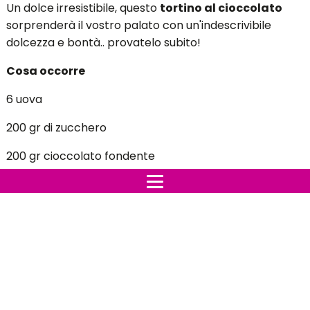
Un dolce irresistibile, questo
tortino al cioccolato
sorprenderà il vostro palato con un'indescrivibile
dolcezza e bontà.. provatelo subito!
Cosa occorre
6 uova
200 gr di zucchero
200 gr cioccolato fondente
200 gr burro fuso
200 gr farina