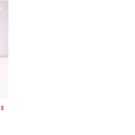
2
RE
E