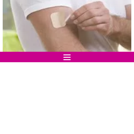
Molte persone soffrono di
mal di testa
e sono in tanti
a fare uso continuo di pillole e bustine, la bella notizia è
che in futuro il mal di testa potrà essere curato con un
cerotto, come? Le autorità di regolamentazione degli
USA
hanno approvato il primo "patch" anti-
emicrania
, che colpisce in media 30 milioni di persone
solo in quello Stato. Verrà utilizzato sopratutto nei
pazienti che soffrono di forte emicrania e che hanno