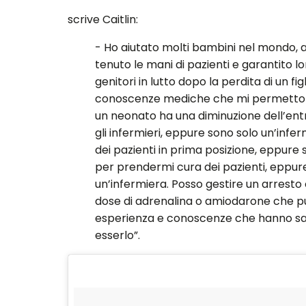
scrive Caitlin:
- Ho aiutato molti bambini nel mondo, a
tenuto le mani di pazienti e garantito l
genitori in lutto dopo la perdita di un f
conoscenze mediche che mi permettono d
un neonato ha una diminuzione dell’entrat
gli infermieri, eppure sono solo un’infe
dei pazienti in prima posizione, eppure s
per prendermi cura dei pazienti, eppure
un’infermiera. Posso gestire un arresto
dose di adrenalina o amiodarone che pu
esperienza e conoscenze che hanno salva
esserlo”.