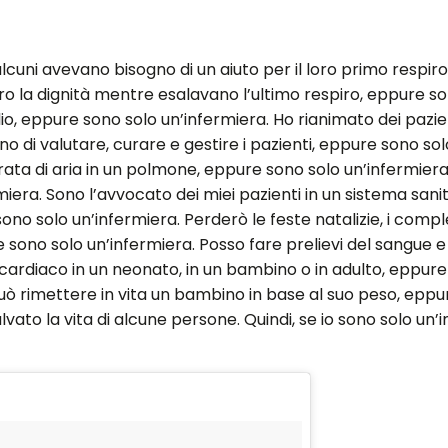
lcuni avevano bisogno di un aiuto per il loro primo respir
oro la dignità mentre esalavano l’ultimo respiro, eppure so
iglio, eppure sono solo un’infermiera. Ho rianimato dei pazi
i valutare, curare e gestire i pazienti, eppure sono sol
a di aria in un polmone, eppure sono solo un’infermiera. Pos
rmiera. Sono l’avvocato dei miei pazienti in un sistema san
ono solo un’infermiera. Perderò le feste natalizie, i complea
 sono solo un’infermiera. Posso fare prelievi del sangue e
 cardiaco in un neonato, in un bambino o in adulto, eppure
ò rimettere in vita un bambino in base al suo peso, eppur
to la vita di alcune persone. Quindi, se io sono solo un’i