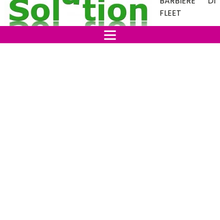
BARBIERE DI
FLEET
3. HARRY
POTTER E IL CALICE DI FUOCO
4. SO COSA HAI FATTO
5. I SEGRETI DI BROKEBACK MONTAIN
6. PEARL HARBOR
7. CENERENTOLA
8. THOR
9. IL PIANETA DELLE SCIMMIE
10. TITANIC
11. IL DIAVOLO VESTE PRADA