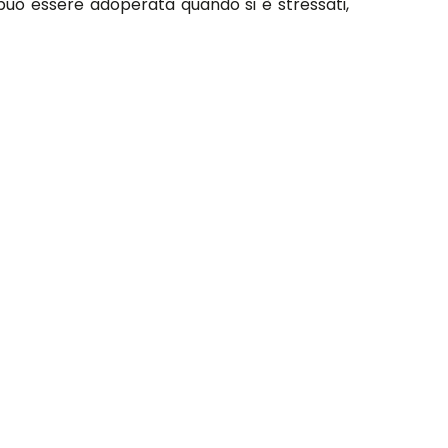
può essere adoperata quando si è stressati,
fannoso, quando applichiamo uno stop di sette
poi si prova a mantenere un'andatura di 4-7-8
on costa niente, quindi forza...4-7-8!
si-insonnia
-
sogno/?