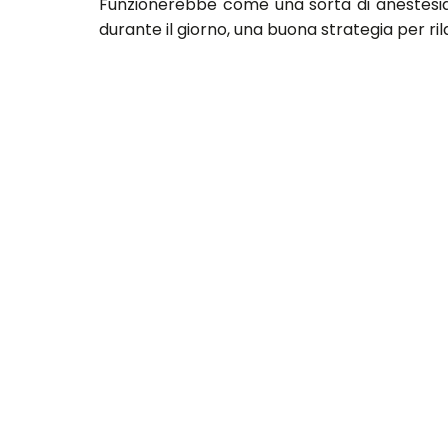
Funzionerebbe come una sorta di anestesia 
durante il giorno, una buona strategia per rila
Come funzione esattamente?
Nei momenti di ansia o stress l'adrenalina c
secondi, il corpo è costretto a rallentare.
La tecnica va ripetuta diverse volte, inizia
costante e l'effetto relax è immediato.
Non sappiamo se effettivamente questa tecnic
Fonte: http://www.vogue.it/bellezza/ten
utm_source=facebook&utm_medium=mark