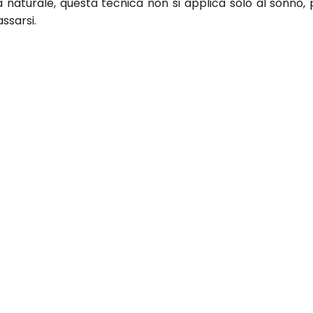
naturale, questa tecnica non si applica solo al sonno, 
ssarsi.
orre nelle vene, il cuore accelera e il respiro diventa af
lmente si può avere la sensazione di velocizzare tutto, 
a funzioni, ma per chi ha problemi di insonnia, provare n
denze-news/2015/01/09/dormire-sonno-come-addormentar
eting&utm_campaign=vogueitalia