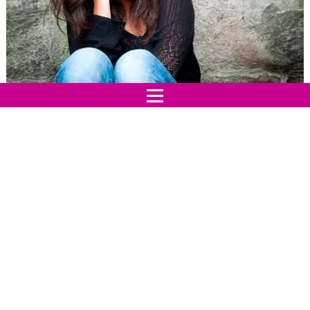
Se il bambino non avverte la presenza affettuosa dei
genitori o il loro atteggiamento rassicurante, da adulto
può rischiare di veder compromessa la propria vita
relazionale fino ad assumere atteggiamenti antisociali.
Ci sono casi in cui la
fobia
di essere abbandonati può
assumere delle forme patologiche, ma è pur vero che
questa paura, senza giungere alle sue espressioni più
dolore, riguarda un po' tutti: tutti abbiamo paura di
vivere la nostra esistenza in solitudine.
L'individuo più forte e razionale sa gestire questa