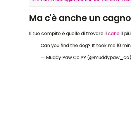
Questa foto è diventata virale su Internet 
cagnolino nascosto in questa foto, ma a 
A primo impatto vediamo che sembra essere una
Indice:
Ma c'è anche un cagnolino nella foto.
Un altro consiglio per chi non riesce a trov
Ma c'è anche un cagnoli
Il tuo compito è quello di trovare il
cane
il p
Can you find the dog? It took me 10 mi