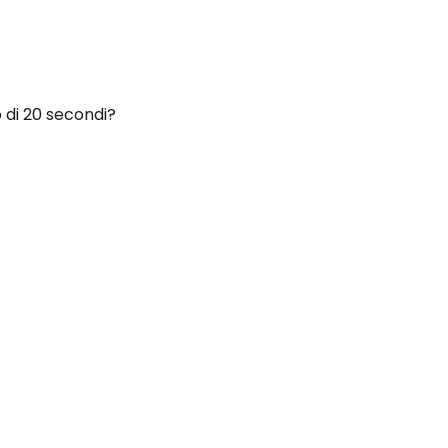
a questione. Si dice che ci sia un
vedere facilmente.
asserella, il prato e gli alberi.
 di 20 secondi?