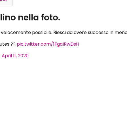
dall'inizio dell'anno, quasi nessuno riesce risolvere l
quanto pare quest'ultimo è molto abile a non farsi 
 foto scattata in un parco. Puoi vedere la panchina, la p
arlo
no nella foto.
iù velocemente possibile. Riesci ad avere successo in meno
nutes ??
pic.twitter.com/1FgaIRwDsH