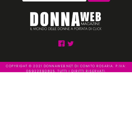
COPYRIGHT © 2021 DONNAWEB.NET DI COMITO ROSARIA. P.IVA:
06922390825. TUTTI I DIRITTI RISERVATI.