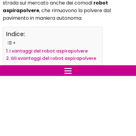
strada sul mercato anche dei comodi
robot
aspirapolvere
, che rimuovono la polvere dal
pavimento in maniera autonoma.
Indice:
I vantaggi del robot aspirapolvere
Gli svantaggi del robot aspirapolvere
I vantaggi del robot
aspirapolvere
I vantaggi che derivano dall’utilizzo degli strumenti
tecnologici per la pulizia della casa sono davvero
notevoli. Più precisamente, uno dei
vantaggi
principali
dell’utilizzo di un’aspirapolvere robot è la