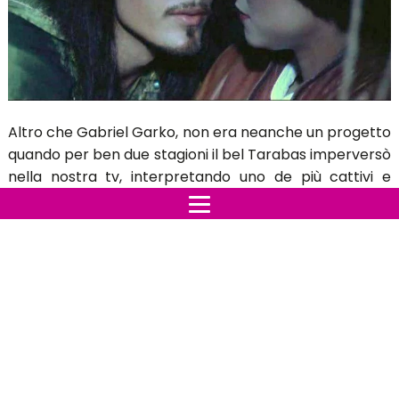
Altro che Gabriel Garko, non era neanche un progetto
quando per ben due stagioni il bel Tarabas imperversò
nella nostra tv, interpretando uno de più cattivi e
affascinanti mai visto prima.
Il bellissimo Tarabas in grado di far perdere la testa
alla dolce Fantaghirò nei capitoli 3 e 4, il vero nome
dell'affascinante attore è Nicholas Rogers, di origini
australiane che venne scelto da Lamberto Bava che
era rimasto particolarmente colpito da una pubblicità
in una rivista.
Il regista impiegò mesi e mesi per trovare il contatto