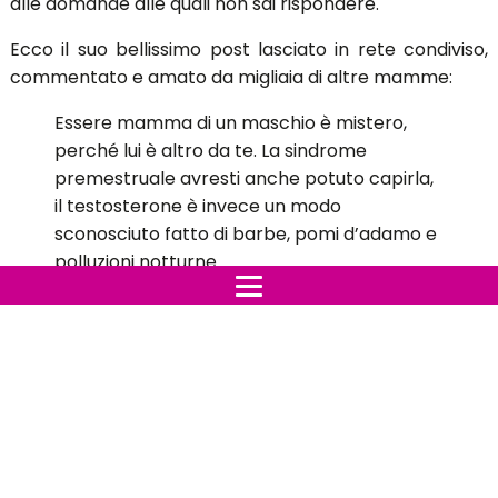
alle domande alle quali non sai rispondere.
Ecco il suo bellissimo post lasciato in rete condiviso,
commentato e amato da migliaia di altre mamme:
Essere mamma di un maschio è mistero,
perché lui è altro da te. La sindrome
premestruale avresti anche potuto capirla,
il testosterone è invece un modo
sconosciuto fatto di barbe, pomi d’adamo e
polluzioni notturne.
Essere mamma di un maschio è meraviglia e
scoperta, perché in fondo i maschi mica li
avevi capiti così bene.
Essere mamma di un maschio è mistero,
perché lui è altro da te. La sindrome
premestruale avresti anche potuto capirla,
il testosterone è invece un modo