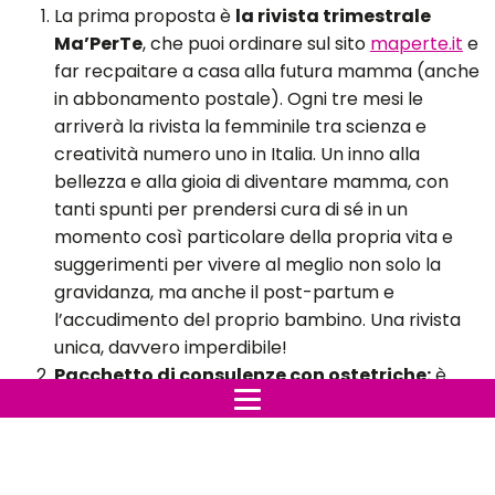
La prima proposta è
la rivista trimestrale
Ma’PerTe
, che puoi ordinare sul sito
maperte.it
e
far recpaitare a casa alla futura mamma (anche
in abbonamento postale). Ogni tre mesi le
arriverà la rivista la femminile tra scienza e
creatività numero uno in Italia. Un inno alla
bellezza e alla gioia di diventare mamma, con
tanti spunti per prendersi cura di sé in un
momento così particolare della propria vita e
suggerimenti per vivere al meglio non solo la
gravidanza, ma anche il post-partum e
l’accudimento del proprio bambino. Una rivista
unica, davvero imperdibile!
Pacchetto di consulenze con ostetriche:
è
indubbiamente uno dei regali più utili che si possa
fare a una futura mamma. Puoi consultare
un’associazione di ostetriche non distante
dall’abitazione della tua amica, così da facilitare