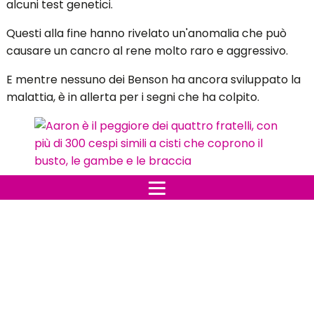
alcuni test genetici.
Questi alla fine hanno rivelato un'anomalia che può
causare un cancro al rene molto raro e aggressivo.
E mentre nessuno dei Benson ha ancora sviluppato la
malattia, è in allerta per i segni che ha colpito.
CARLY BENSON
10
Aaron è il peggiore dei quattro fratelli, con
più di 300 cespi simili a cisti che coprono il
busto, le gambe e le braccia
Carly, 38 anni, ha dichiarato a The Sun Online: "I grumi
erano così insoliti, il dottore ci ha detto che li aveva