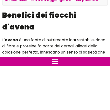
Benefici dei fiocchi
d'avena
L'
avena
è una fonte di nutrimento inarrestabile, ricca
di fibre e proteine fa parte dei cereali alleati della
colazione perfetta, innescano un senso di sazietà che
ti permetterà di affrontare la giornata senza avere il
bisogno di mangiare più volte.
Questi
biscotti d'avena
sono ottimi da
accompagnare ad uno yogurt, un bicchiere di latte,
una bibita fresca o calda, ideale per chi vuole
mantenersi in forma senza rinunciare al gusto.
Facile da preparare con ingredienti che sicuramente
avrai in casa, scopri la ricetta e preparala subito per la