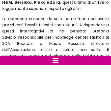
H&M, Bershka, Pinko e Zara,
quest'ultima di un livello
leggermente superiore rispetto agli altri.
Le domande nascono da sole: come fanno ad avere
prezzi così bassi? I vestiti sono sicuri? A rispondere a
questi interrogativi ci ha pensato Stefania
Saviolo, responsabile del knowledge center fashion di
SDA Bocconi, e Mauro Rossetti, direttore
dell’Associazione tessile e salute, una sorta di
osservatorio tecnico del ministero della Salute per la
tutela dei consumatori.
“Spesso il cotone delle magliette di queste catene è
lo stesso che usano i grandi marchi della moda”,
rivela Saviolo. Ciò che incide davvero sul prezzo è
invece il fatto che Primark e gli altri applicano il
principio dell’economia di scala: grandi volumi a
basso costo. “Questi negozi funzionano come un
supermarket. La loro leva è il grande traffico di