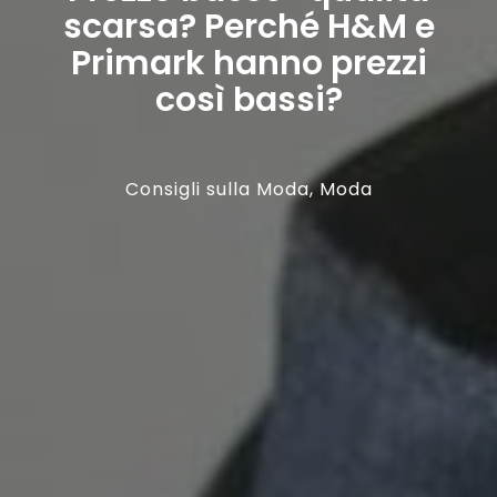
scarsa? Perché H&M e
Primark hanno prezzi
così bassi?
Consigli sulla Moda
,
Moda