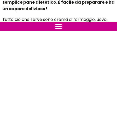
semplice pane dietetico. È facile da preparare e ha
un sapore delizioso!
Tutto ciò che serve sono crema di formaggio, uova,
lievito e un pizzico di dolcificante!
Quello di cui hai bisogno: