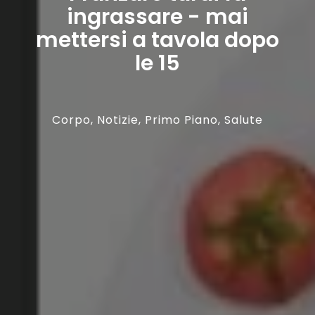
ingrassare - mai
mettersi a tavola dopo
le 15
Corpo
,
Notizie
,
Primo Piano
,
Salute