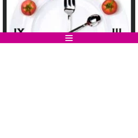
Questa regola non dovrebbe interessare solo a chi
vuole
mantenere la linea
ma anche a chi tiene alla
propria
salute
. Mettersi a tavola dopo le 15 a quanto
pare farebbe aumentare il girovita.