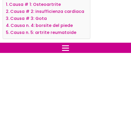
I piedi gonfi possono essere estremamente scomodi,
ma spesso non causano allarme poiché i motivi sono
generalmente innocui.
Potremmo essere stati in piedi tutto il giorno e tutto ciò
che serve è un riposo e un impacco di acqua fredda.
Ma per alcune persone, i piedi gonfi possono essere un
segnale di qualcosa di più serio. Se i tuoi piedi iniziano a
gonfiarsi improvvisamente, potrebbe essere un segno
di una grave condizione.
Ecco cinque motivi per cui i tuoi piedi possono gonfiarsi
e che non dovresti ignorare.
Indice: