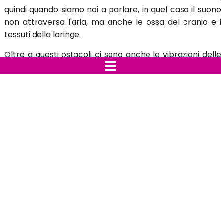
quindi quando siamo noi a parlare, in quel caso il suono
non attraversa l'aria, ma anche le ossa del cranio e i
tessuti della laringe.
Oltre a questi ostacoli ci sono anche le vibrazioni delle
corde vocali, quindi il suono viene compromesso da una
serie di ostacoli che modificano la sua percezione.
Una delle tante impressioni più comuni è quella di non
percepire la nostra voce come "nostra", perché ci
sembra solitamente più profonda, questo perché le
onde sonore, a seconda del mezzo attraverso il quale
vengono trasmesse, assumono diverse frequenze.