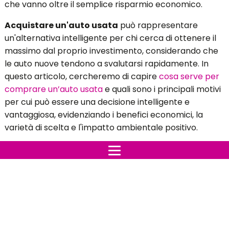
che vanno oltre il semplice risparmio economico.
Acquistare un'auto usata
può rappresentare
un'alternativa intelligente per chi cerca di ottenere il
massimo dal proprio investimento, considerando che
le auto nuove tendono a svalutarsi rapidamente. In
questo articolo, cercheremo di capire
cosa serve per
comprare un’auto usata
e quali sono i principali motivi
per cui può essere una decisione intelligente e
vantaggiosa, evidenziando i benefici economici, la
varietà di scelta e l'impatto ambientale positivo.
Risparmio economico dell’acquistare un veicolo usato
Uno dei motivi principali per cui molte persone
scelgono di acquistare un'auto usata è il
risparmio
economico
. Le auto nuove perdono rapidamente
valore nei primi anni di utilizzo, con una svalutazione
significativa già nel primo anno.