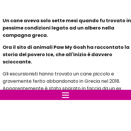
Un cane aveva solo sette mesi quando fu trovato in
pessime condizioni legato ad un albero nella
campagna greca.
Ora il sito di animali Paw My Gosh ha raccontato la
storia del povero Ice, che all'inizio è davvero
scioccante.
Gli escursionisti hanno trovato un cane piccolo e
gravemente ferito abbandonato in Grecia nel 2018.
Apparentemente è stato sparato in faccia da un ex
proprietario. Secondo il sito, il proprietario aveva fatto
la cosa scioccante perché considerava il cane "troppo
felice", il che lo infastidiva notevolmente.
Il cane, che prende il nome di Ice, era in pessime
condizioni quando fu trovato, poiché quasi la metà del