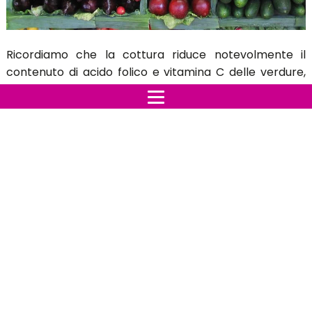
Ricordiamo che la cottura riduce notevolmente il
contenuto di acido folico e vitamina C delle verdure,
per questo motivo in molti casi andrebbe consumata
cruda, ma vediamo nello specifico
Carote
Per assorbire al meglio il betacarotone meglio
consumarle condite con un filo d'olio; il betacarotene
viene assimilato più facilmente dal corpo dopo una
breve cottura. Sarebbe meglio mangiare gli alimenti
che lo contengono leggermente scottati in padella o
in acqua molto calda. La vitamina A è liposolubile e
viene assorbita meglio se accompagnata da grassi
buoni, come l'olio di oliva. In ogni caso, sarebbe meglio
alternare il consumo di carote sia crude che cotte,