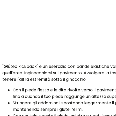
"Glúteo kickback" è un esercizio con bande elastiche vol
quell'area. Inginocchiarsi sul pavimento. Avvolgere la fas
tenere l'altra estremità sotto il ginocchio.
Con il piede flesso e le dita rivolte verso il pavimen
fino a quando il tuo piede raggiunge un'altezza supe
Stringere gli addominali spostando leggermente il 
mantenendo sempre i glutei fermi.
Con cautela, sposta il piede indietro e ripeti l'eserci