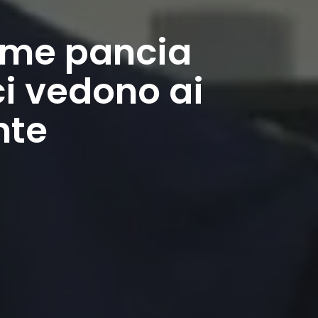
rme pancia
ci vedono ai
nte