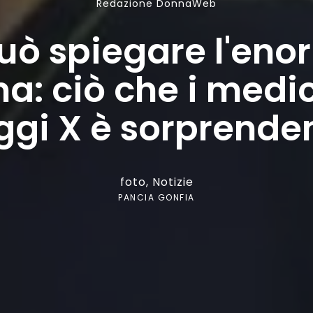
Redazione DonnaWeb
uò spiegare l'eno
a: ciò che i medi
ggi X è sorprende
foto
,
Notizie
PANCIA GONFIA