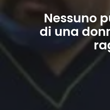
Nessuno p
di una donn
ra