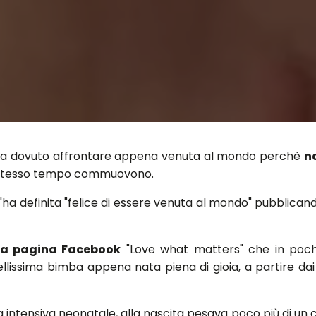
a ha dovuto affrontare appena venuta al mondo perchè
n
llo stesso tempo commuovono.
a definita "felice di essere venuta al mondo" pubblicando
lla pagina Facebook
"Love what matters" che in pochi
llissima bimba appena nata piena di gioia, a partire dai 
a intensiva neonatale, alla nascita pesava poco più di un 