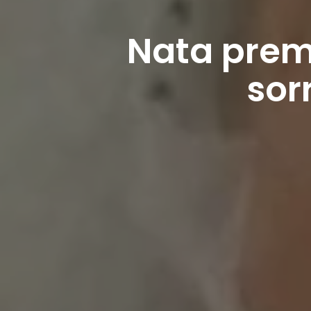
Nata prema
sor