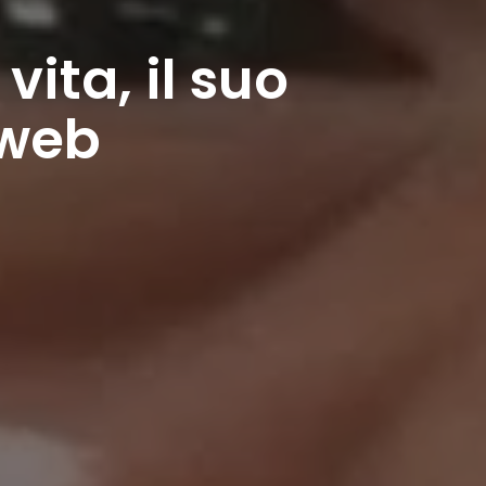
ita, il suo
 web