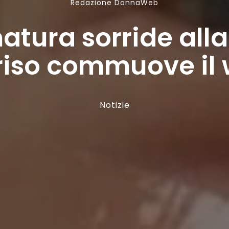
Redazione DonnaWeb
tura sorride alla v
riso commuove il
Notizie