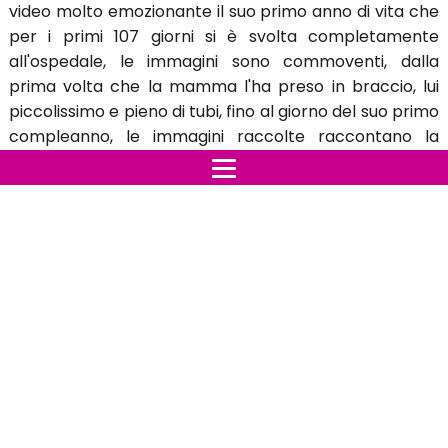
video molto emozionante il suo primo anno di vita che
per i primi 107 giorni si è svolta completamente
all'ospedale, le immagini sono commoventi, dalla
prima volta che la mamma l'ha preso in braccio, lui
piccolissimo e pieno di tubi, fino al giorno del suo primo
compleanno, le immagini raccolte raccontano la
crescita di un bambino davvero speciale,
assolutamente da vedere e condividere. Il miracolo
dell'amore... e della vita.
GUARDA IL VIDEO DELLA
CRESCITA DEL BIMBO NATO
PREMATURO FINO A UN ANNO
DI ETA'