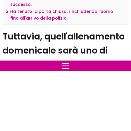
Kelly Harron stava trascorrendo una domenica
completamente normale mentre iniziava una delle
sue lunghe corse mattutine. Correva regolarmente
mentre si stava allenando per la maratona
imminente.
Indice:
Tuttavia, quell'allenamento domenicale sarà uno di
quelli che non dimenticherà mai.
L'uomo spinse Kelly a terra e cominciò a colpirlo.
Tuttavia, quel terribile stupratore non ebbe