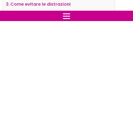
Come evitare le distrazioni
Non perdere la concentrazione
Secondo la psicologa Ulrika Leons, le abitudini
quotidiane all'interno e all'esterno dell'ufficio possono
comportare un serio rischio di esaurimento. Afferma
che sentirsi meno stressati alla fine della giornata e