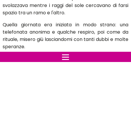
svolazzava mentre i raggi del sole cercavano di farsi
spazio tra un ramo e l'altro.
Quella giornata era iniziata in modo strano: una
telefonata anonima e qualche respiro, poi come da
rituale, misero giù lasciandomi con tanti dubbi e molte
speranze.
Decisi di sedermi ai piedi di un albero e respirai forte
l'aria fresca di quella giornata primaverile di maggio,
iniziai a pensare che ne era passato di tempo
dall'ultima volta che aveva fatto una lunga
passeggiata all'aperto, non amavo particolarmente
muovermi.
La verità è che ero sempre stata molto pigra, doveva
esserci un motivo particolare se all'improvviso
decidevo di prendere e andare via e camminare ore e
ore senza accusare la minima fatica.