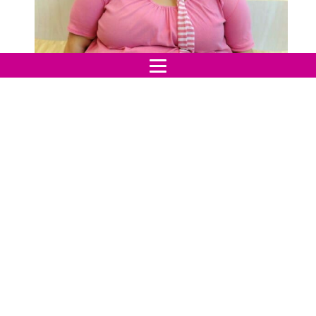
Twitter
La storia comincia
" Buongiorno ! Come state ? "
La donna mi sorrise mentre era seduta sul sedile
dietro di me. Dovette chinarsi lentamente, limitando il
suo posteriore piuttosto ingombrante sul sedile,
riempiendo tutto lo spazio che era rimasto libero.