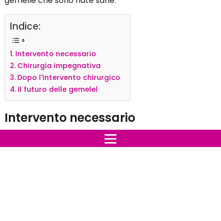
gemelle che sono nate sane.
Indice:
Intervento necessario
Chirurgia impegnativa
Dopo l'intervento chirurgico
Il futuro delle gemelel
Intervento necessario
Alla fine i genitori hanno trovato la soluzione di
separare le bambine con un intervento
chirurgico. L'intervento sarebbe stato eseguito da un
medico di nome Gary Hartman.
Hartman voleva che le bambine crescessero
leggermente prima di affrontare un intervento così