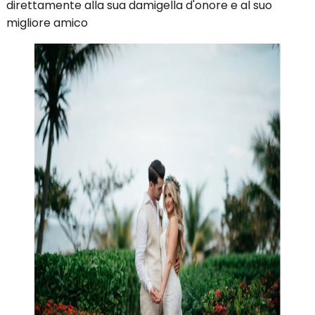
Siamo stati tutti presenti ad un
matrimonio
almeno
una volta nella vita e quando arriva il momento del
lancio del bouquet è sempre una grande emozione,
prendere il bouquet in mano significa essere prossima
al matrimonio.
Questa sposa ha scelto invece qualcosa che ha
sorpreso tutti, ha deciso di dare il
bouquet da sposa