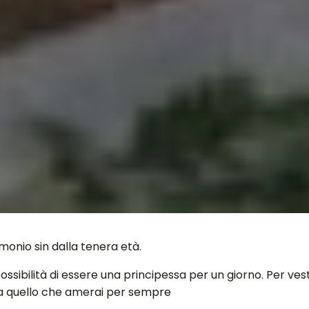
monio sin dalla tenera età.
bilità di essere una principessa per un giorno. Per vestirsi
a quello che amerai per sempre