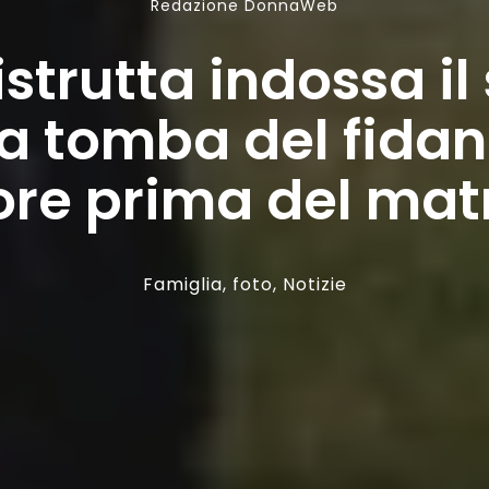
Redazione DonnaWeb
strutta indossa il
la tomba del fidan
ore prima del mat
Famiglia
,
foto
,
Notizie