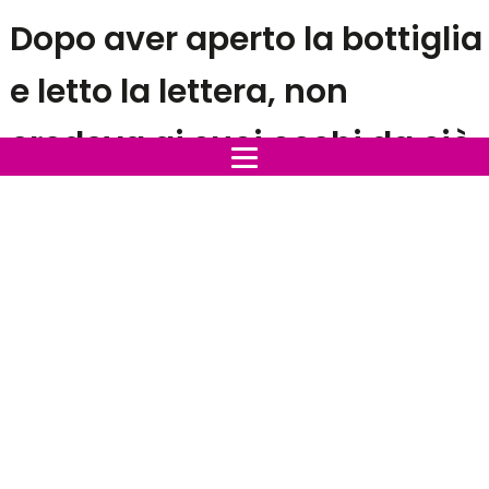
Dopo aver aperto la bottiglia
e letto la lettera, non
credeva ai suoi occhi da ciò
che aveva scoperto
Judi Glunz Sidney, proprietaria del Glunz Ocean Beach
Hotel & Resort, stava camminando lungo la spiaggia
vicino al suo hotel in Florida nell'estate del 2013, quando
decise di pulire la sua spiaggia sporcata dalla
spazzatura proveniente dal mare.
Una bottiglia piena di sabbia e un
messaggio