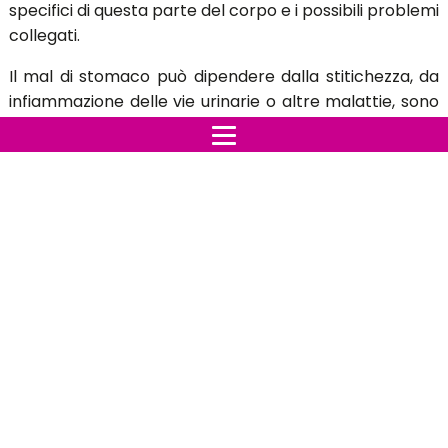
specifici di questa parte del corpo e i possibili problemi
collegati.
Il mal di stomaco può dipendere dalla stitichezza, da
infiammazione delle vie urinarie o altre malattie, sono
poche le persone che sanno della relazione tra il
punto preciso in cui inizia il dolore e la malattia.
Se il mal di stomaco è a sinistra si potrebbe trattare di
pancreatite, se compare all'inizio delle
stomaco potrebbe essere ulcera, mentre nella parte
destra il fastidio può segnalare possibili problemi di
pancreas, reflusso gastroesofageo e calcoli biliari. I
dolori che compaiono al centro solitamente si
collegano a bruciore di stomaco, ulcera o ernie
epigastriche.
Il dolore al fianco sinistro può far pensare al colon
irritabile o problemi all'intestino, o ancora, ad un