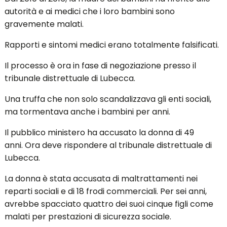
Seduto su una sedia a rotelle per anni, da bambino, a
scuola con "handicap" senza motivo.
Ciò che sembra un destino di un dramma
hollywoodiano è stata la crudele realtà di quattro
bambini a Lubecca in Germania.