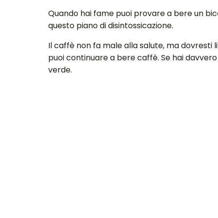
Quando hai fame puoi provare a bere un bicc
questo piano di disintossicazione.
Il caffè non fa male alla salute, ma dovresti 
puoi continuare a bere caffè. Se hai davvero b
verde.
Altre bevande approvate: acqua di limone, tè
Dieta di disintossicazione dei 3 giorni
Colazione
Frullato proteico
1 tazza di mirtilli
1 tazza di spinaci freschi
1/2 tazza di yogurt greco senza grassi