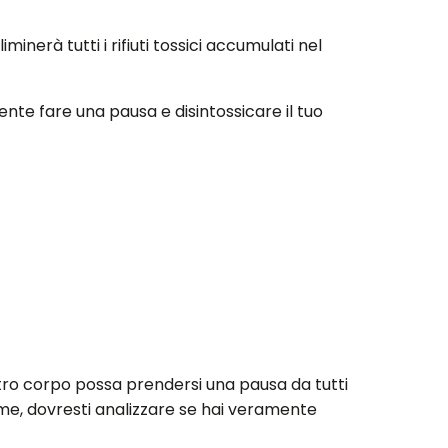
inerà tutti i rifiuti tossici accumulati nel
te fare una pausa e disintossicare il tuo
tro corpo possa prendersi una pausa da tutti
fame, dovresti analizzare se hai veramente