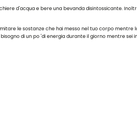
hiere d'acqua e bere una bevanda disintossicante. Inoltre
limitare le sostanze che hai messo nel tuo corpo mentre lo p
isogno di un po 'di energia durante il giorno mentre sei in
 verde e tisane (non zuccherate), acqua di aceto di sidro