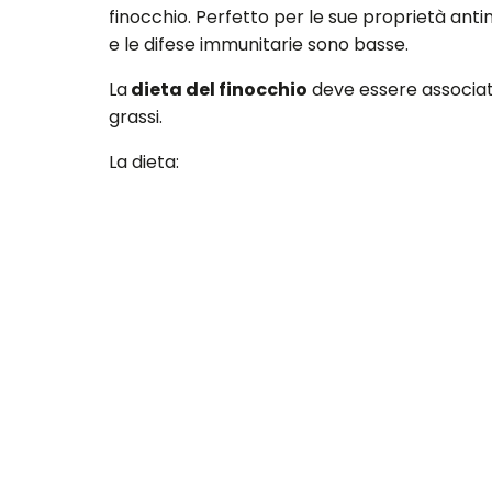
finocchio. Perfetto per le sue proprietà antin
e le difese immunitarie sono basse.
La
dieta del finocchio
deve essere associata 
grassi.
La dieta:
Iniziate la giornata con una colazione leggera
Sia a metà mattina che pomeriggio mangiate d
disintossicazione del tratto digerente sarà pi
Per i pasti principali: carboidrati a pranzo, p
Quindi a pranzo scegliere un piatto di pasta
tagliato. Mangiate frutta e bevete lontano da
A cena, alternate finocchi lessi insieme ad o
RICORDATE CHE QUESTE SONO SOLO DELLE ID