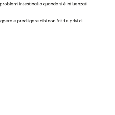
problemi intestinali o quando si è influenzati
re e prediligere cibi non fritti e privi di
otti, un succo d’ananas e un caffè)
o, grazie ai fermenti lattici la
ompagnate il piatto con finocchio crudo
 carne bianca ai ferri o a del pesce azzurro.
AMENTALE CHE VI RIVOLGIATE AD UN