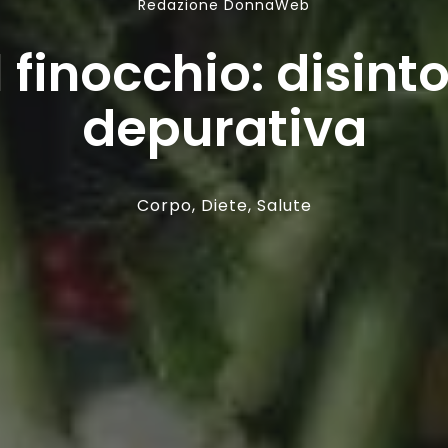
Redazione DonnaWeb
l finocchio: disint
depurativa
Corpo
,
Diete
,
Salute