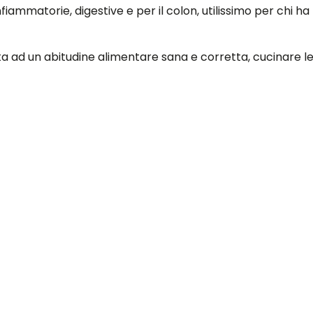
fiammatorie, digestive e per il colon, utilissimo per chi ha 
ad un abitudine alimentare sana e corretta, cucinare legge
 ( bicchiere di latte, 5 fette biscottate integrali o 4 bisc
el finocchio a crudo insieme ad un vasetto di yogurt magr
ù rapida.
roteine a cena.
 ( magari integrale) poco condita e con olio a crudo. Acc
i pasti.
rtaggi come patate e carote da associare ad una fettina di
EE, SE SIETE INTENZIONATE A METTERVI A DIETA È FOND