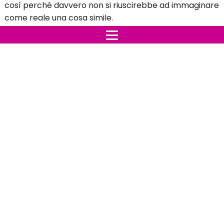
così perchè davvero non si riuscirebbe ad immaginare
come reale una cosa simile.
Purtroppo sui social gira di tutto e sono tante le
persone che approfittando del fatto che nessuno in
realtà sa chi siano, non fanno altro che sfogare la
propria rabbia e le proprie frustrazioni pubblicano
commenti pieni di odio, post razzisti, bestemmie varie,
fino ad arrivare ad una provocazione simile... davvero
non c'è limite al peggio.
Noi abbiamo solo voluto mostrare fino a che punto
possa arrivare la fervida immaginazione delle persone,
per il resto giudicate voi, verità, bufala o
provocazione?