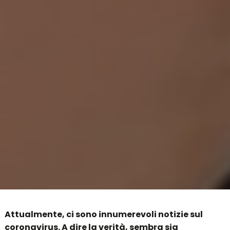
Attualmente, ci sono innumerevoli notizie sul
coronavirus. A dire la verità, sembra sia