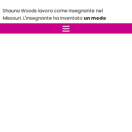
Shauna Woods lavora come insegnante nel
Missouri. L'insegnante ha inventato
un modo
ingegnoso per incoraggiare i bambini a lavarsi le
mani frequentemente durante il giorno
. Shauna
afferma in un'intervista che i bambini spesso soffrono
in questo periodo dell'anno.