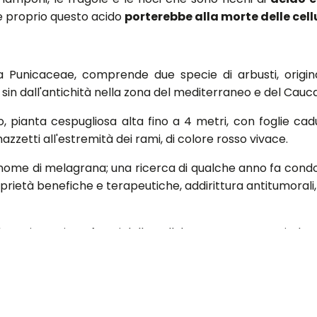
he proprio questo acido
porterebbe alla morte delle cell
a Punicaceae, comprende due specie di arbusti, origina
i sin dall'antichità nella zona del mediterraneo e del Cauc
pianta cespugliosa alta fino a 4 metri, con foglie ca
n mazzetti all'estremità dei rami, di colore rosso vivace.
 nome di melagrana; una ricerca di qualche anno fa condo
ietà benefiche e terapeutiche, addirittura antitumorali, 
è tossico nei confronti delle cellule cancerose e ne indu
, dove viene accennato al fatto che alcuni componenti de
of California e i risultati sono stati presentati dall'A