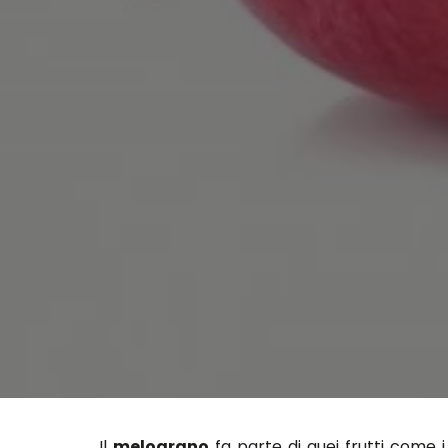
Il
melograno
fa parte di quei frutti come i