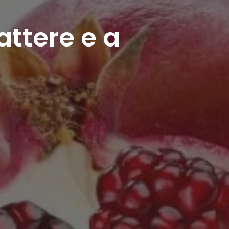
ttere e a
i