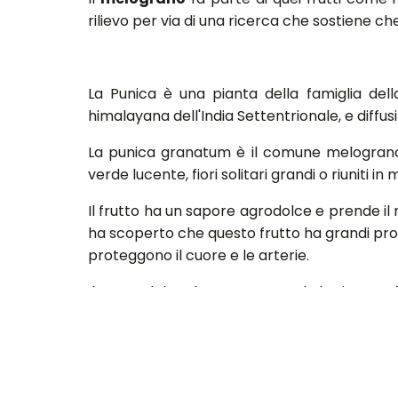
rilievo per via di una ricerca che sostiene c
La Punica è una pianta della famiglia dell
himalayana dell'India Settentrionale, e diffus
La punica granatum è il comune melograno, 
verde lucente, fiori solitari grandi o riuniti i
Il frutto ha un sapore agrodolce e prende il
ha scoperto che questo frutto ha grandi propr
proteggono il cuore e le arterie.
Il succo del melograno, secondo la ricerca, 
ha date il sito britannico <Dailymail.co.uk>
cellule tumorali e ad azzerarne la diffusione.
La ricerca è stata condotta dall'University 
Society for Cell Biology di Philadelphia.