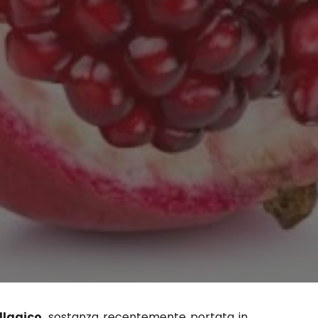
llagico
, sostanza recentemente portata in