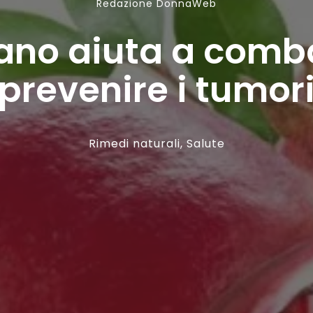
Redazione DonnaWeb
rano aiuta a comba
prevenire i tumor
Rimedi naturali
,
Salute