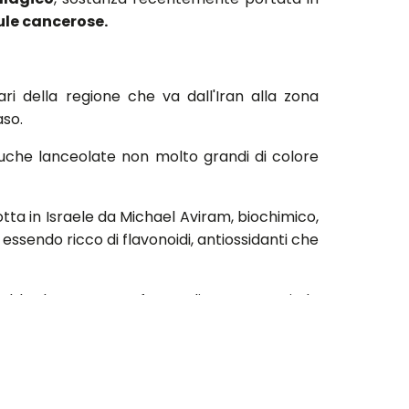
ule cancerose.
ri della regione che va dall'Iran alla zona
aso.
duche lanceolate non molto grandi di colore
tta in Israele da Michael Aviram, biochimico,
essendo ricco di flavonoidi, antiossidanti che
rrebbe la morte; conferme di questa teoria le
l succo di melograno porterebbe ad inibire le
merican