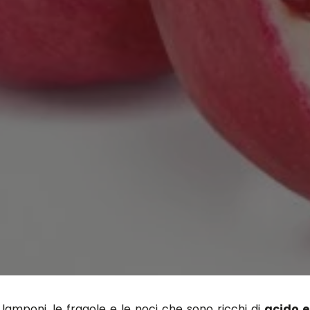
 lamponi, le fragole e le noci che sono ricchi di
acido e