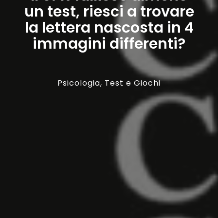
un test, riesci a trovare
la lettera nascosta in 4
immagini differenti?
Psicologia
,
Test e Giochi