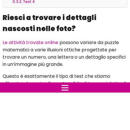
Test 4
Riesci a trovare i dettagli
nascosti nelle foto?
Le attività trovate online
possono variare da puzzle
matematici a varie illusioni ottiche progettate per
trovare un numero, una lettera o un dettaglio specifici
in un’immagine più grande.
Questo è esattamente il tipo di test che stiamo
affrontando oggi nella nostra sfida di trovare i dettagli
nascosti nell’immagine – attenzione però, non è facile!
Trova le lettere nascoste
Ecco la tua sfida oggi: la foto sotto mostra una grande
serie lettere, ma una di esse è diversa dalle altre.