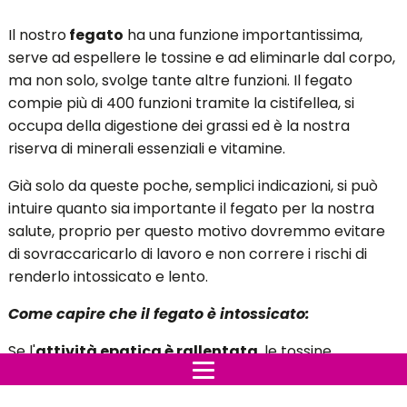
Il nostro
fegato
ha una funzione importantissima,
serve ad espellere le tossine e ad eliminarle dal corpo,
ma non solo, svolge tante altre funzioni. Il fegato
compie più di 400 funzioni tramite la cistifellea, si
occupa della digestione dei grassi ed è la nostra
riserva di minerali essenziali e vitamine.
Già solo da queste poche, semplici indicazioni, si può
intuire quanto sia importante il fegato per la nostra
salute, proprio per questo motivo dovremmo evitare
di sovraccaricarlo di lavoro e non correre i rischi di
renderlo intossicato e lento.
Come capire che il fegato è intossicato:
Se l'
attività epatica è rallentata
, le tossine
invadono l'organismo e vengono immagazzinate nelle
cellule adipose, già questo è di per sè un buon motivo