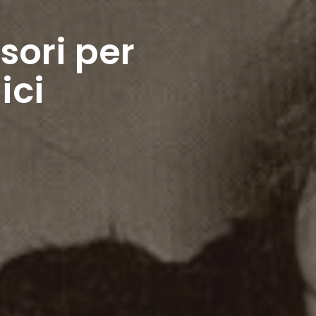
sori per
ici