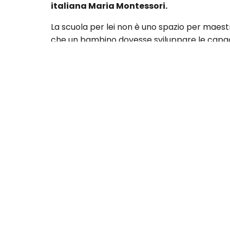
italiana Maria Montessori.
La scuola per lei non è uno spazio per maest
che un bambino dovesse sviluppare le capac
Le aule accoglievano bimbi di diverse età, li
loro a decidere la velocità di apprendimento
importanza e il movimento libero in aula di pi
Sappiamo bene quanto la
prospettiva ped
educativi antichissimi.