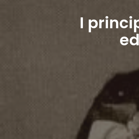
I princ
ed