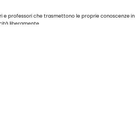
ri e professori che trasmettono le proprie conoscenze in
ità liberamente.
beri di scegliere il materiale con cui lavorare e ampliavan
 a seconda delle loro caratteristiche, in un contesto men
ù.
agogica di Maria Montessori
ebbe un impatto su scala 