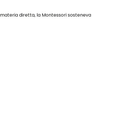
 materia diretta, la Montessori sosteneva
o le proprie abilità in modo autonomo. Erano
o rigide in cui le lavagne avevano poca
mondiale e cambiò molti dei modelli